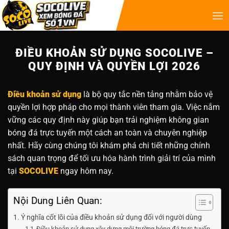
ĐIỀU KHOẢN SỬ DỤNG SOCOLIVE –
QUY ĐỊNH VÀ QUYỀN LỢI 2026
Điều khoản sử dụng
là bộ quy tắc nền tảng nhằm bảo vệ
quyền lợi hợp pháp cho mọi thành viên tham gia. Việc nắm
vững các quy định này giúp bạn trải nghiệm không gian
bóng đá trực tuyến một cách an toàn và chuyên nghiệp
nhất. Hãy cùng chúng tôi khám phá chi tiết những chính
sách quan trọng để tối ưu hóa hành trình giải trí của mình
tại
SOCOLIVE
ngay hôm nay.
Nội Dung Liên Quan:
Ý nghĩa cốt lõi của điều khoản sử dụng đối với người dùng
Điều khoản sử dụng xây dựng môi trường bóng đá trực tuyến