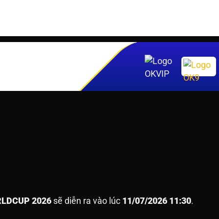
LDCUP 2026
sẽ diễn ra vào lúc
11/07/2026 11:30
.